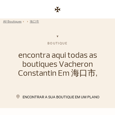
Skip to content
Link para site corporativo
Return to Nav
All Boutiques
海口市
BOUTIQUE
encontra aqui todas as
boutiques Vacheron
Constantin Em 海口市,
ENCONTRAR A SUA BOUTIQUE EM UM PLANO