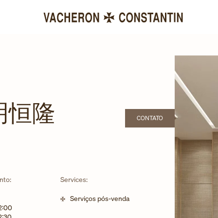
明恒隆
CONTATO
LINK OPENS IN NEW TAB
nto:
Services:
Serviços pós-venda
2:00
2:30