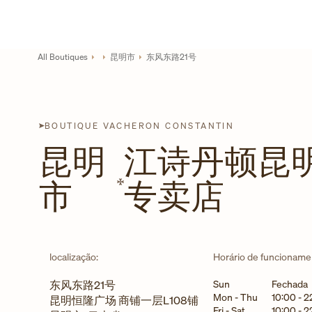
Skip to content
Link para site corporativo
Return to Nav
All Boutiques
昆明市
东风东路21号
BOUTIQUE VACHERON CONSTANTIN
昆明
江诗丹顿昆
市
专卖店
localização:
Horário de funcioname
Dia da semana
Horário
东风东路21号
Sun
Fechada
Mon - Thu
10:00
-
2
昆明恒隆广场 商铺一层L108铺
Fri - Sat
10:00
-
2