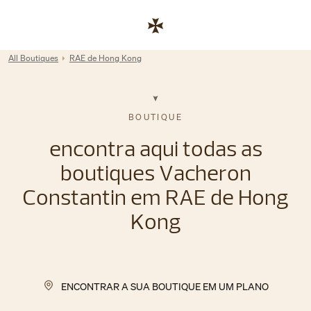
Skip to content
Link para site corporativo
Return to Nav
All Boutiques
RAE de Hong Kong
BOUTIQUE
encontra aqui todas as
boutiques Vacheron
Constantin em RAE de Hong
Kong
ENCONTRAR A SUA BOUTIQUE EM UM PLANO