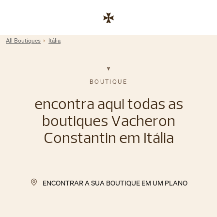
Skip to content
Link para site corporativo
Return to Nav
All Boutiques
Itália
BOUTIQUE
encontra aqui todas as
boutiques Vacheron
Constantin em Itália
ENCONTRAR A SUA BOUTIQUE EM UM PLANO