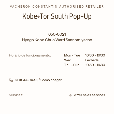
VACHERON CONSTANTIN AUTHORISED RETAILER
Kobe
Tor South Pop-Up
650-0021
Hyogo
Kobe
Chuo Ward
Sannomiyacho
Dia da semana
Horário
Horário de funcionamento:
Mon - Tue
10:30
-
19:30
Wed
Fechada
Thu - Sun
10:30
-
19:30
Link Opens in New Tab
Como chegar
+81 78-333-7000
Services:
After sales services