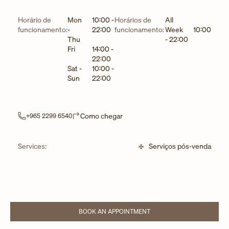
Dia da semana
Horário
Horário de
Mon
10:00
-
Horários de
All
funcionamento:
-
22:00
funcionamento:
Week
10:00
Thu
-
22:00
Fri
14:00
-
22:00
Sat -
10:00
-
Sun
22:00
Link Opens in New Tab
Como chegar
+965 2299 6540
Services:
Serviços pós-venda
BOOK AN APPOINTMENT
LINK OPENS IN NEW TAB