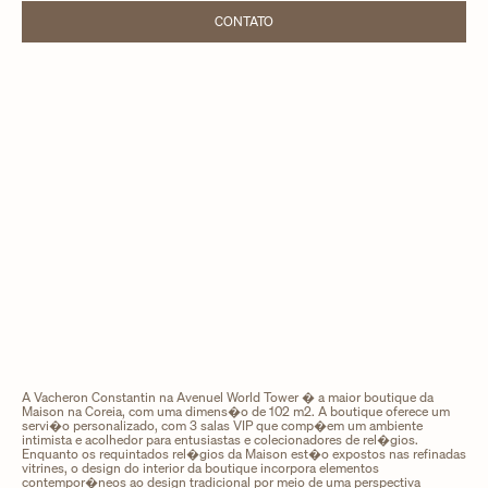
CONTATO
LINK OPENS IN NEW TAB
A Vacheron Constantin na Avenuel World Tower � a maior boutique da
Maison na Coreia, com uma dimens�o de 102 m2. A boutique oferece um
servi�o personalizado, com 3 salas VIP que comp�em um ambiente
intimista e acolhedor para entusiastas e colecionadores de rel�gios.
Enquanto os requintados rel�gios da Maison est�o expostos nas refinadas
vitrines, o design do interior da boutique incorpora elementos
contempor�neos ao design tradicional por meio de uma perspectiva