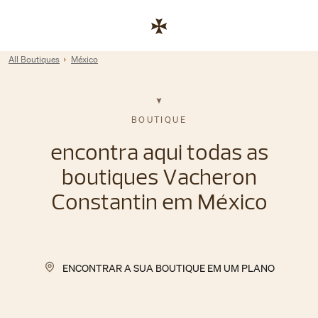
Skip to content
Link para site corporativo
Return to Nav
All Boutiques
México
BOUTIQUE
encontra aqui todas as
boutiques Vacheron
Constantin em México
ENCONTRAR A SUA BOUTIQUE EM UM PLANO