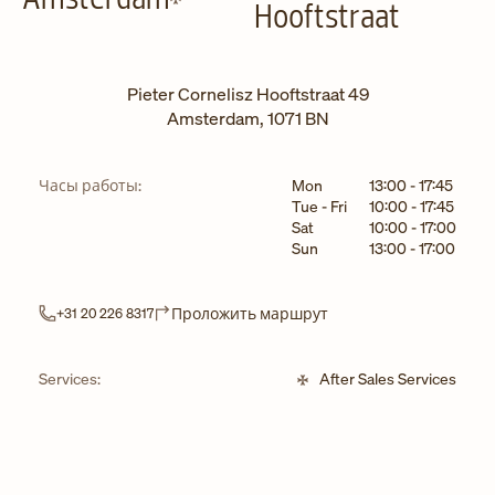
Hooftstraat
Pieter Cornelisz Hooftstraat 49
Amsterdam
,
1071 BN
День недели
Часы
Часы работы:
Mon
13:00
-
17:45
Tue - Fri
10:00
-
17:45
Sat
10:00
-
17:00
Sun
13:00
-
17:00
Link Opens in New Tab
Проложить маршрут
+31 20 226 8317
Services:
After Sales Services