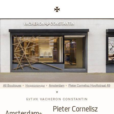
Skip to content
Перейти на сайт компании
Return to Nav
All Boutiques
Нидерланды
Amsterdam
Pieter Cornelisz Hooftstraat 49
БУТИК VACHERON CONSTANTIN
Pieter Cornelisz
Amsterdam