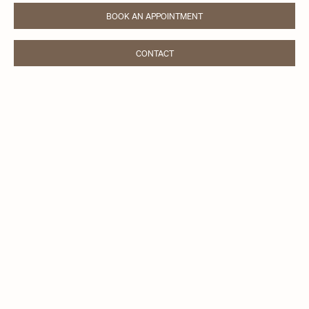
BOOK AN APPOINTMENT
LINK OPENS IN NEW TAB
CONTACT
LINK OPENS IN NEW TAB