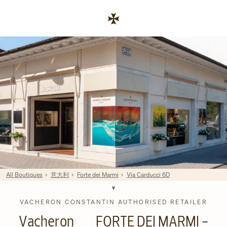
Skip to content
链接至公司网站
Return to Nav
All Boutiques
意大利
Forte dei Marmi
Via Carducci 6D
VACHERON CONSTANTIN AUTHORISED RETAILER
Vacheron
FORTE DEI MARMI -