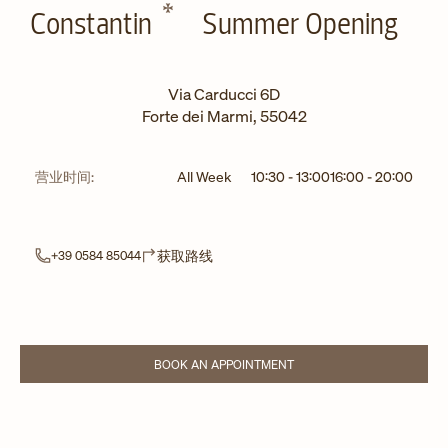
Constantin
Summer Opening
Via Carducci 6D
Forte dei Marmi
,
55042
营业时间:
All Week
10:30
-
13:00
16:00
-
20:00
Link Opens in New Tab
获取路线
+39 0584 85044
BOOK AN APPOINTMENT
LINK OPENS IN NEW TAB