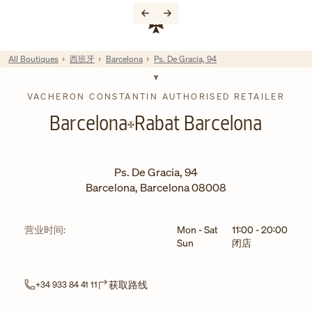
Skip to content
链接至公司网站
Return to Nav
All Boutiques
西班牙
Barcelona
Ps. De Gracia, 94
VACHERON CONSTANTIN AUTHORISED RETAILER
Barcelona
Rabat Barcelona
Ps. De Gracia, 94
Barcelona
,
Barcelona
08008
星期
小时
营业时间:
Mon - Sat
11:00
-
20:00
Sun
闭店
Link Opens in New Tab
获取路线
+34 933 84 41 11