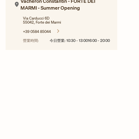
Vacheron Constantin - FORTE DEI
MARMI - Summer Opening
Via Carducci 6D
55042, Forte dei Marmi
+39 0584 85044
營業時間:
今日營業:
10:30
-
13:00
16:00
-
20:00