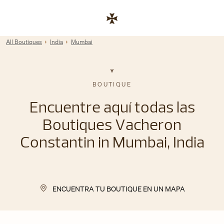
Skip to content
Enlace al sitio web corporativo
Return to Nav
All Boutiques
India
Mumbai
BOUTIQUE
Encuentre aquí todas las
Boutiques Vacheron
Constantin in Mumbai, India
ENCUENTRA TU BOUTIQUE EN UN MAPA