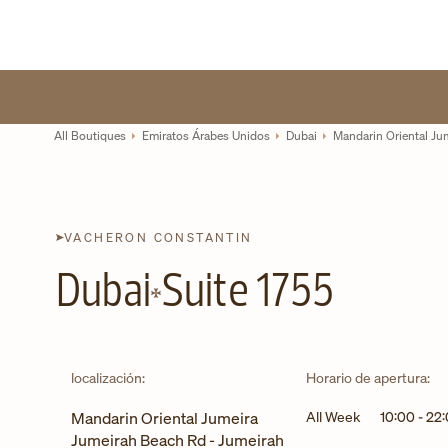
Skip to content
Enlace al sitio web corporativo
Return to Nav
All Boutiques
Emiratos Árabes Unidos
Dubai
Mandarin Oriental Ju
VACHERON CONSTANTIN
Dubai
Suite 1755
localización:
Horario de apertura:
Mandarin Oriental Jumeira
All Week
10:00
-
22
Jumeirah Beach Rd - Jumeirah