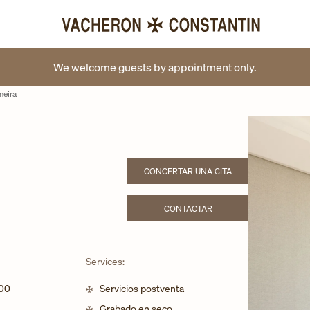
We welcome guests by appointment only.
meira
CONCERTAR UNA CITA
LINK OPENS IN NEW TAB
CONTACTAR
LINK OPENS IN NEW TAB
Services:
:00
Servicios postventa
Grabado en seco