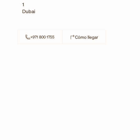
1
Dubai
Link Opens in New Ta
Cómo llegar
+971 800 1755