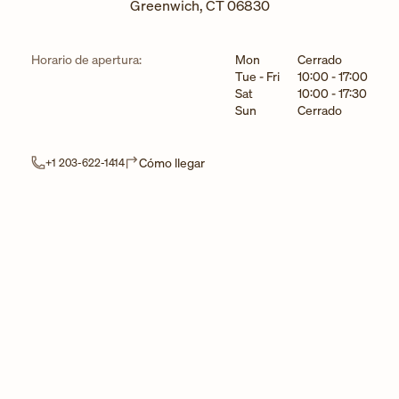
Greenwich
,
CT
06830
Día de la semana
Horarios
Horario de apertura:
Mon
Cerrado
Tue - Fri
10:00
-
17:00
Sat
10:00
-
17:30
Sun
Cerrado
Link Opens in New Tab
Cómo llegar
+1 203-622-1414