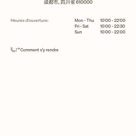
成都市
,
四川省
610000
Jour de la semaine
Horaires
Heures d'ouverture:
Mon - Thu
10:00
-
22:00
Fri - Sat
10:00
-
22:30
Sun
10:00
-
22:00
Link Opens in New Tab
Comment s'y rendre