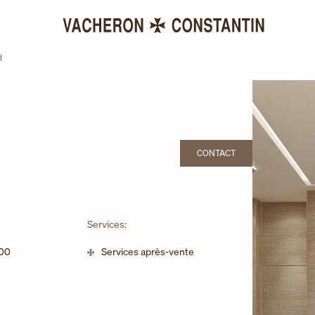
d
CONTACT
LINK OPENS IN NEW TAB
Services:
:00
Services après-vente