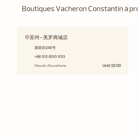
Boutiques Vacheron Constantin à pr
苏州 - 美罗商城店
观前街245号
+86 512 6510 1013
Heures d'ouverture:
Until
22:00