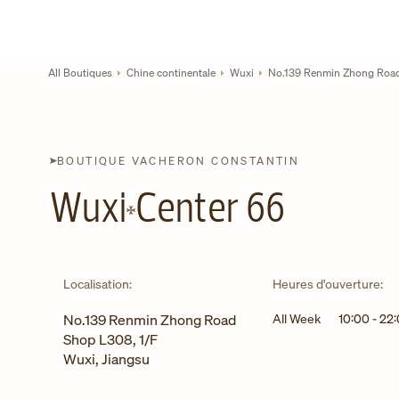
Skip to content
Lien vers le site de l'entreprise
Return to Nav
All Boutiques
Chine continentale
Wuxi
No.139 Renmin Zhong Roa
BOUTIQUE VACHERON CONSTANTIN
Wuxi
Center 66
Localisation:
Heures d'ouverture:
No.139 Renmin Zhong Road
All Week
10:00
-
22
Shop L308, 1/F
Wuxi
,
Jiangsu