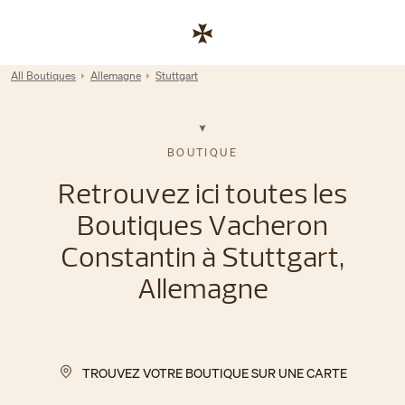
Skip to content
Lien vers le site de l'entreprise
Return to Nav
All Boutiques
Allemagne
Stuttgart
BOUTIQUE
Retrouvez ici toutes les
Boutiques Vacheron
Constantin à Stuttgart,
Allemagne
TROUVEZ VOTRE BOUTIQUE SUR UNE CARTE