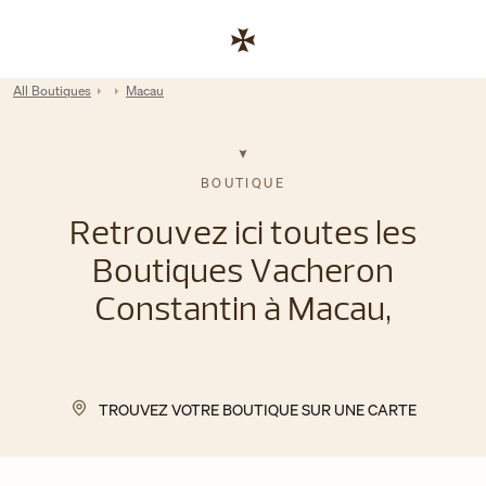
Skip to content
Lien vers le site de l'entreprise
Return to Nav
All Boutiques
Macau
BOUTIQUE
Retrouvez ici toutes les
Boutiques Vacheron
Constantin à Macau,
TROUVEZ VOTRE BOUTIQUE SUR UNE CARTE