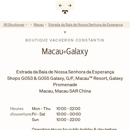
Skip to content
Lien vers le site de l'entreprise
Return to Nav
All Boutiques
Macau
Estrada da Baía de Nossa Senhora da Esperança
BOUTIQUE VACHERON CONSTANTIN
Macau
Galaxy
Estrada da Baía de Nossa Senhora da Esperança
Shops G053 & G055 Galaxy, G/F, Macau™ Resort, Galaxy
Promenade
Macau
,
Macau SAR China
Jour de la semaine
Horaires
Heures
Mon - Thu
10:00
-
22:00
d'ouverture:
Fri - Sat
10:00
-
00:00
Sun
10:00
-
22:00
Operation Hours for public holiday & day before