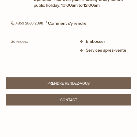
public holiday: 10:00am to 12:00am
Link Opens in New Tab
Comment s'y rendre
+853 2883 2398
Services:
Embosser
Services après-vente
PRENDRE RENDEZ-VOUS
LINK OPENS IN NEW TAB
CONTACT
LINK OPENS IN NEW TAB