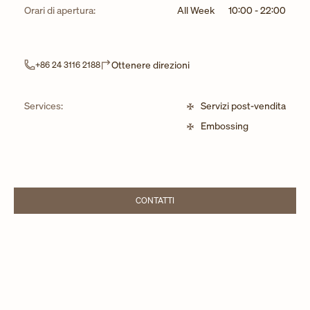
Orari di apertura:
All Week
10:00
-
22:00
Link Opens in New Tab
Ottenere direzioni
+86 24 3116 2188
Services:
Servizi post-vendita
Embossing
CONTATTI
LINK OPENS IN NEW TAB