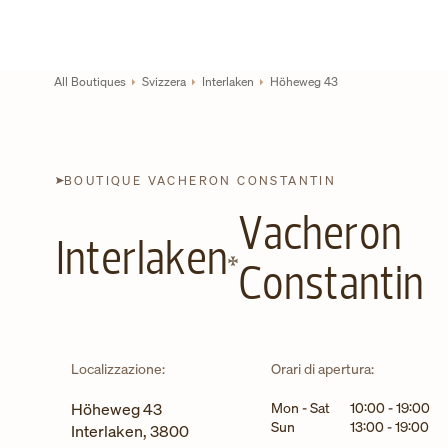
Skip to content
Link al sito aziendale
Return to Nav
All Boutiques
Svizzera
Interlaken
Höheweg 43
BOUTIQUE VACHERON CONSTANTIN
Vacheron
Interlaken
Constantin
Localizzazione:
Orari di apertura:
Giorno della settimana
Ore
Höheweg 43
Mon - Sat
10:00
-
19:00
Sun
13:00
-
19:00
Interlaken
,
3800