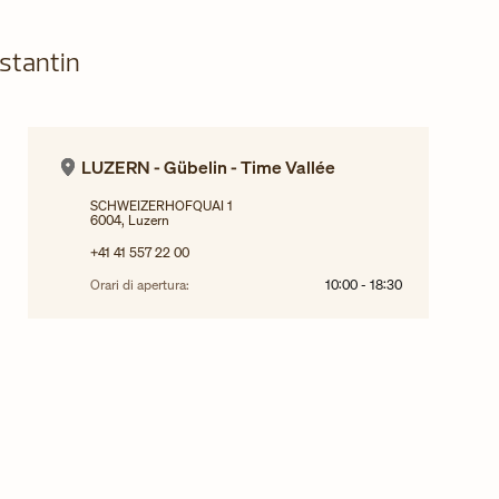
nstantin
LUZERN - Gübelin - Time Vallée
SCHWEIZERHOFQUAI 1
6004, Luzern
+41 41 557 22 00
Orari di apertura:
10:00
-
18:30