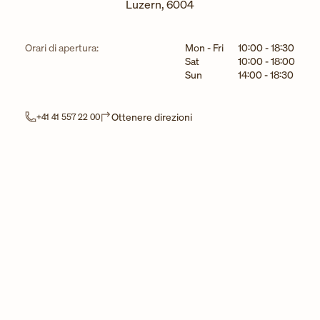
Luzern
,
6004
Giorno della settimana
Ore
Orari di apertura:
Mon - Fri
10:00
-
18:30
Sat
10:00
-
18:00
Sun
14:00
-
18:30
Link Opens in New Tab
Ottenere direzioni
+41 41 557 22 00