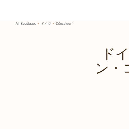
Skip to content
コーポレートサイトへのリンク
Return to Nav
All Boutiques
ドイツ
Düsseldorf
ドイツ
ン・