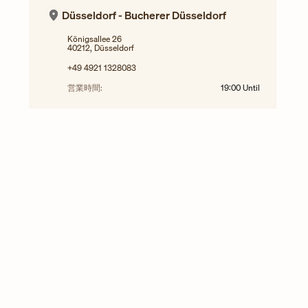
Düsseldorf - Bucherer Düsseldorf
Königsallee 26
40212, Düsseldorf
+49 4921 1328083
営業時間:
19:00
Until