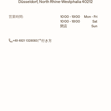
Düsseldorf
,
North Rhine-Westphalia
40212
曜日
時間
営業時間:
10:00
-
19:00
Mon - Fri
10:00
-
18:00
Sat
閉店
Sun
Link Opens in New Tab
行き方
+49 4921 1328083