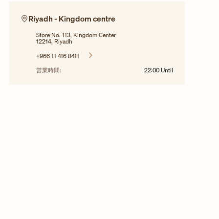
Riyadh - Kingdom centre
Store No. 113, Kingdom Center
12214, Riyadh
+966 11 416 8411
営業時間:
22:00
Until