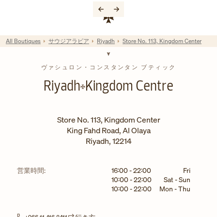
Skip to content
コーポレートサイトへのリンク
Return to Nav
All Boutiques
サウジアラビア
Riyadh
Store No. 113, Kingdom Center
ヴァシュロン・コンスタンタン ブティック
Riyadh
Kingdom Centre
Store No. 113, Kingdom Center
King Fahd Road, Al Olaya
Riyadh
,
12214
曜日
時間
営業時間:
16:00
-
22:00
Fri
10:00
-
22:00
Sat - Sun
10:00
-
22:00
Mon - Thu
Link Opens in New Tab