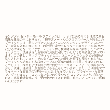
キングダム センター モール ブティックは、リヤドにあるサウジ地域で最も
高級な建物の中にあります。138平方メートルのフロアスペースを誇るこの
ブティックには、新しいヴァシュロン・コンスタンタンのデザイン コンセ
プトが取り入れられており、時計愛好家やコレクターの皆さまにお喜びいた
だける空間となっています。デザイン性と快適さが見事に調和したこのブテ
ィックには、洗練されたお客様にお気に召していただける高級感が漂ってい
ます。この新しいサウジ ブティックには、ユニークなマシュラビヤ装飾が
取り入れられています。そのタイムピースの優れた精度を反映するように、
ブティックを訪れるお客様はノーブルな質感の素材の世界に引き込まれるこ
とでしょう。構造および装飾が現代的なカラースキームによって強調されて
おり、洗練、連続性、創造性などをもたらしています。また、より親密でプ
ライベートな雰囲気のVIPルームも設けられています。プライベートな空間
で、ヴァシュロン・コンスタンタンのクラシック コレクションをご覧いた
だき、高級時計製造の技、受け継がれてきた伝統、独自のノウハウをご理解
いただけます。