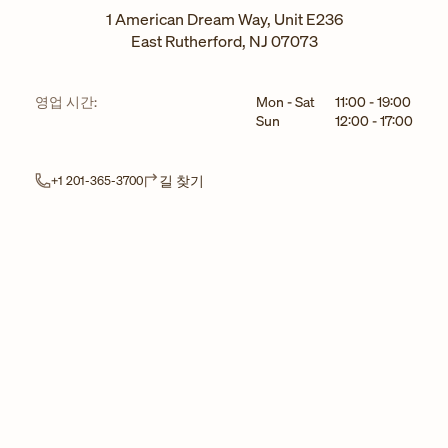
1 American Dream Way, Unit E236
East Rutherford
,
NJ
07073
요일
시간
영업 시간:
Mon - Sat
11:00
-
19:00
Sun
12:00
-
17:00
Link Opens in New Tab
길 찾기
+1 201-365-3700