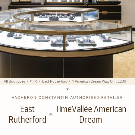
All Boutiques
미국
East Rutherford
1 American Dream Way, Unit E236
VACHERON CONSTANTIN AUTHORISED RETAILER
East
TimeVallée American
Rutherford
Dream