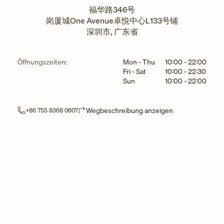
福华路346号
岗厦城One Avenue卓悦中心L133号铺
深圳市
,
广东省
Wochentag
Stunden
Öffnungszeiten:
Mon - Thu
10:00
-
22:00
Fri - Sat
10:00
-
22:30
Sun
10:00
-
22:00
Link Opens in N
Wegbeschreibung anzeigen
+86 755 8368 0607