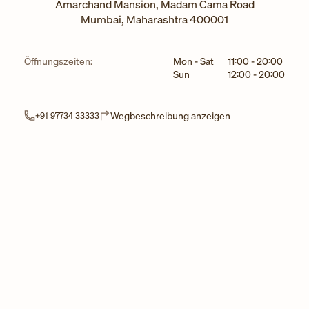
Amarchand Mansion, Madam Cama Road
Mumbai
,
Maharashtra
400001
Wochentag
Stunden
Öffnungszeiten:
Mon - Sat
11:00
-
20:00
Sun
12:00
-
20:00
Link Opens in New
Wegbeschreibung anzeigen
+91 97734 33333