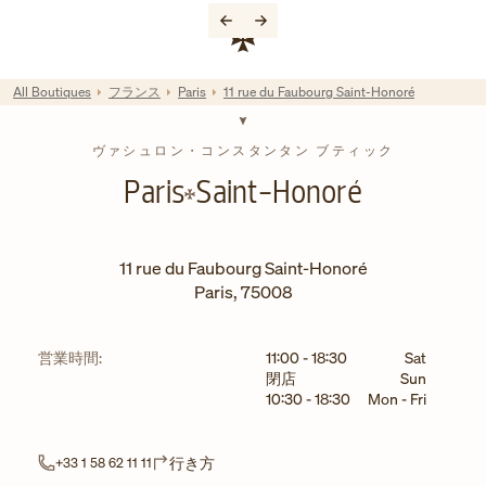
Skip to content
コーポレートサイトへのリンク
Return to Nav
All Boutiques
フランス
Paris
11 rue du Faubourg Saint-Honoré
ヴァシュロン・コンスタンタン ブティック
Paris
Saint-Honoré
11 rue du Faubourg Saint-Honoré
Paris
,
75008
曜日
時間
営業時間:
11:00
-
18:30
Sat
閉店
Sun
10:30
-
18:30
Mon - Fri
Link Opens in New Tab
行き方
+33 1 58 62 11 11