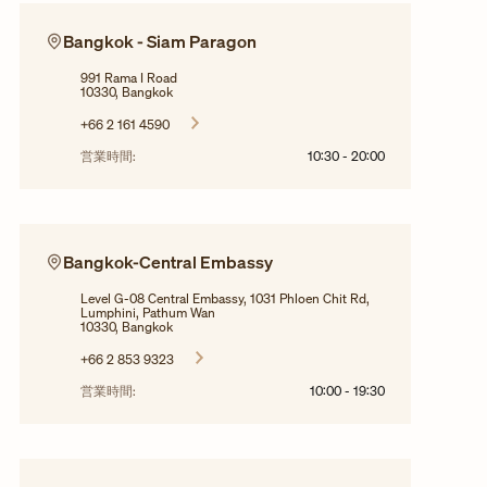
Bangkok - Siam Paragon
991 Rama I Road
10330, Bangkok
+66 2 161 4590
営業時間:
10:30
-
20:00
Bangkok-Central Embassy
Level G-08 Central Embassy, 1031 Phloen Chit Rd,
Lumphini, Pathum Wan
10330, Bangkok
+66 2 853 9323
営業時間:
10:00
-
19:30