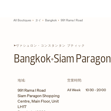
Skip to content
コーポレートサイトへのリンク
Return to Nav
All Boutiques
タイ
Bangkok
991 Rama I Road
ヴァシュロン・コンスタンタン ブティック
Bangkok
Siam Paragon
地域:
営業時間:
991 Rama I Road
All Week
10:30
-
20:00
Siam Paragon Shopping
Centre, Main Floor, Unit
LH17