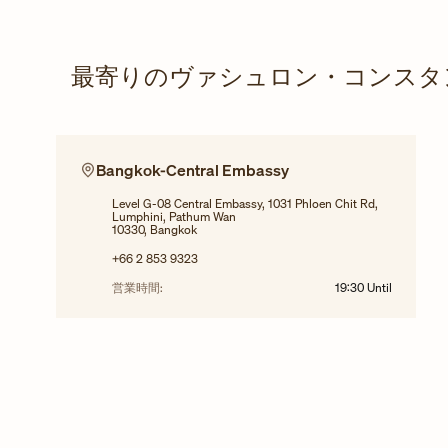
最寄りのヴァシュロン・コンスタ
Bangkok-Central Embassy
Level G-08 Central Embassy, 1031 Phloen Chit Rd,
Lumphini, Pathum Wan
10330, Bangkok
+66 2 853 9323
営業時間:
19:30
Until