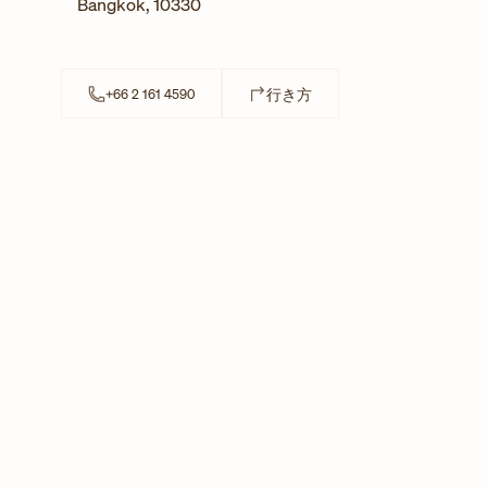
Bangkok
,
10330
Link Opens in New Tab
行き方
+66 2 161 4590