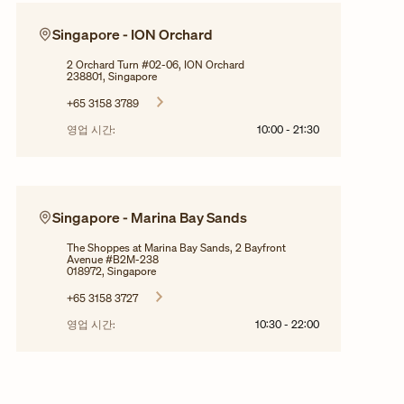
Singapore - ION Orchard
2 Orchard Turn #02-06, ION Orchard
238801, Singapore
+65 3158 3789
영업 시간:
10:00
-
21:30
Singapore - Marina Bay Sands
The Shoppes at Marina Bay Sands, 2 Bayfront
Avenue #B2M-238
018972, Singapore
+65 3158 3727
영업 시간:
10:30
-
22:00