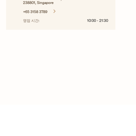
238801, Singapore
+65 3158 3789
영업 시간:
10:00
-
21:30
©2025 Vacheron Constantin