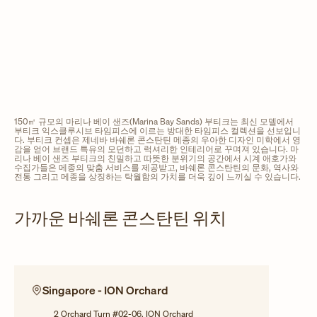
150㎡ 규모의 마리나 베이 샌즈(Marina Bay Sands) 부티크는 최신 모델에서
부티크 익스클루시브 타임피스에 이르는 방대한 타임피스 컬렉션을 선보입니
다. 부티크 컨셉은 제네바 바쉐론 콘스탄틴 메종의 우아한 디자인 미학에서 영
감을 얻어 브랜드 특유의 모던하고 럭셔리한 인테리어로 꾸며져 있습니다. 마
리나 베이 샌즈 부티크의 친밀하고 따뜻한 분위기의 공간에서 시계 애호가와
수집가들은 메종의 맞춤 서비스를 제공받고, 바쉐론 콘스탄틴의 문화, 역사와
전통 그리고 메종을 상징하는 탁월함의 가치를 더욱 깊이 느끼실 수 있습니다.
가까운 바쉐론 콘스탄틴 위치
Singapore - ION Orchard
2 Orchard Turn #02-06, ION Orchard