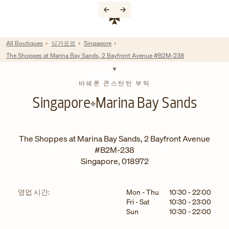
Skip to content
기업 웹사이트 링크
Return to Nav
All Boutiques
싱가포르
Singapore
The Shoppes at Marina Bay Sands, 2 Bayfront Avenue #B2M-238
바쉐론 콘스탄틴 부틱
Singapore
Marina Bay Sands
The Shoppes at Marina Bay Sands, 2 Bayfront Avenue
#B2M-238
Singapore
,
018972
요일
시간
영업 시간:
Mon - Thu
10:30
-
22:00
Fri - Sat
10:30
-
23:00
Sun
10:30
-
22:00